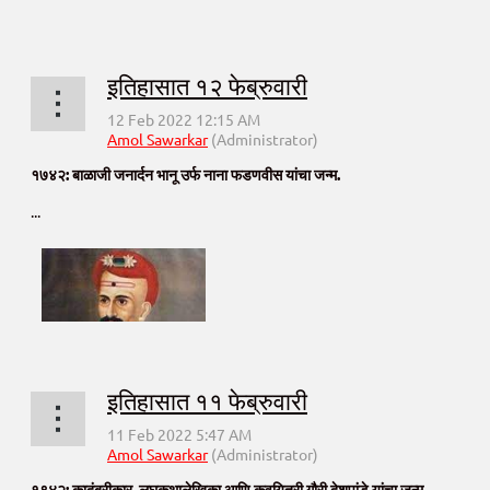
इतिहासात १२ फेब्रुवारी
१७४२: बाळाजी जनार्दन भानू उर्फ नाना फडणवीस यांचा जन्म.
...
इतिहासात ११ फेब्रुवारी
१९४२: कादंबरीकार, लघुकथालेखिका आणि कवयित्री गौरी देशपांडे यांचा जन्म.